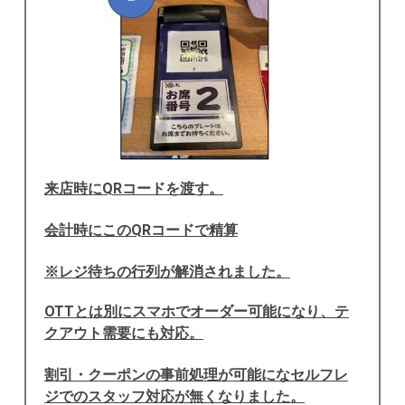
来店時にQRコードを渡す。
会計時にこのQRコードで精算
※レジ待ちの行列が解消されました。
OTTとは別にスマホでオーダー可能に
なり、テ
クアウト需要にも対応。
割引・クーポンの事前処理が
可能になセルフレ
ジでのスタッフ
対応が無くなりました。