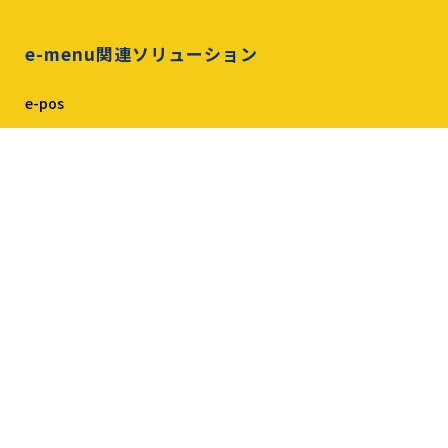
e-menu関連ソリューション
e-pos
e-menu Ticket
ガチャレジ
導入事例
導入店舗一覧
店舗別導入事例
導入店代表インタビュー
導入・料金
導入までの流れ