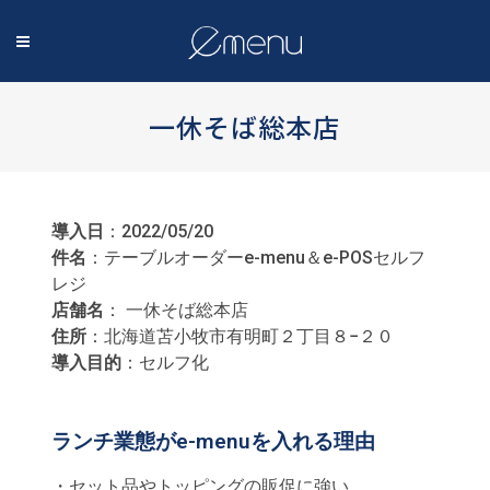
一休そば総本店
導入日
：2022/05/20
件名
：テーブルオーダーe-menu＆e-POSセルフ
レジ
店舗名
： 一休そば総本店
住所
：北海道苫小牧市有明町２丁目８−２０
導入目的
：セルフ化
ランチ業態がe-menuを入れる理由
・セット品やトッピングの販促に強い