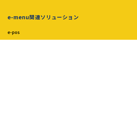
e-menu関連ソリューション
e-pos
e-menu Ticket
ガチャレジ
導入事例
導入店舗一覧
店舗別導入事例
導入店代表インタビュー
導入・料金
導入までの流れ