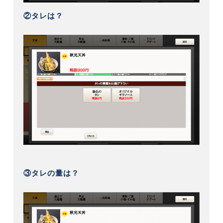
②タレは？
③タレの量は？