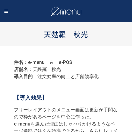
天麩羅 秋光
件名
：e-menu ＆ e-POS
店舗名
：天麩羅 秋光
導入目的
：注文効率の向上と店舗効率化
【導入効果】
フリーレイアウトのメニュー画面は更新が手間な
ので枠があるページを中心に作った。
e-menuを選んだ理由はしゃべりかけるようなペ
ージ遷移で注文を誘導できるから、さらにレコメ