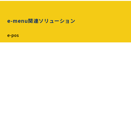
e-menu関連ソリューション
e-pos
e-menu Ticket
ガチャレジ
導入事例
導入店舗一覧
店舗別導入事例
導入店代表インタビュー
導入・料金