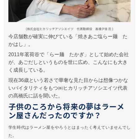
(株式会社ヒカリッチアソシエイツ 代表取締役 髙橋夕佳 氏 )
今店舗数が確実に伸びている「焼きあご塩らー麺 た
かはし」。
2011年茗荷谷で「らー麺 たかぎ」として始めた会社
が、あごだしというものを世に広め、こんなにも大き
く成長している。
現在36歳という若さで華奢な見た目からは想像つかな
いバイタリティをもつ㈱ヒカリッチアソシエイツ代表
の髙橋氏に話を聞いた。
子供のころから将来の夢はラーメ
ン屋さんだったのですか？
学生時代はラーメン屋をやろうとはまったく考えていませんでし
た。